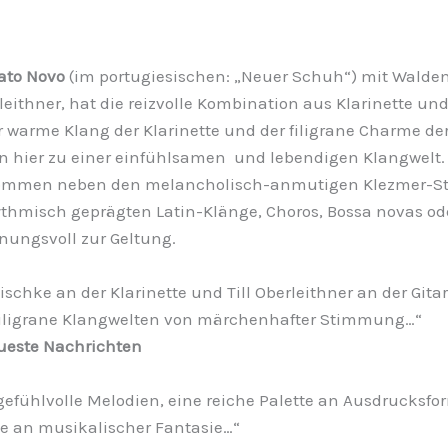
ato Novo
(im portugiesischen: „Neuer Schuh“) mit Walde
leithner, hat die reizvolle Kombination aus Klarinette und
r warme Klang der Klarinette und der filigrane Charme der
 hier zu einer einfühlsamen und lebendigen Klangwelt.
kommen neben den melancholisch-anmutigen Klezmer-St
ythmisch geprägten Latin-Klänge, Choros, Bossa novas o
ungsvoll zur Geltung.
schke an der Klarinette und Till Oberleithner an der Gita
iligrane Klangwelten von märchenhafter Stimmung…“
ueste Nachrichten
efühlvolle Melodien, eine reiche Palette an Ausdrucksf
le an musikalischer Fantasie…“