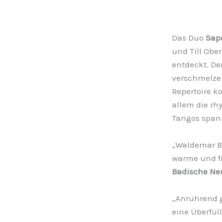
Das Duo
Sap
und Till Ober
entdeckt. De
verschmelzen
Repertoire 
allem die rh
Tangos spann
„Waldemar Bi
warme und f
Badische Ne
„Anrührend g
eine Überfül