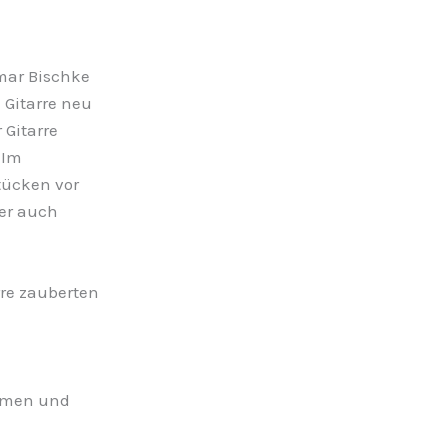
mar Bischke
 Gitarre neu
 Gitarre
 Im
ücken vor
der auch
rre zauberten
ormen und